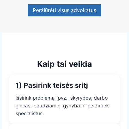
Peržiūrėti visus advokatus
Kaip tai veikia
1) Pasirink teisės sritį
Išsirink problemą (pvz., skyrybos, darbo
ginčas, baudžiamoji gynyba) ir peržiūrėk
specialistus.