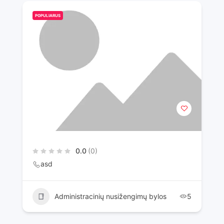
POPULIARUS
0.0
(0)
asd
Administracinių nusižengimų bylos
5