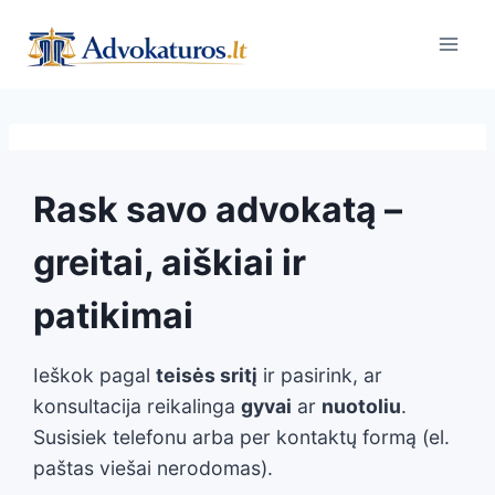
Skip
to
content
Rask savo advokatą –
greitai, aiškiai ir
patikimai
Ieškok pagal
teisės sritį
ir pasirink, ar
konsultacija reikalinga
gyvai
ar
nuotoliu
.
Susisiek telefonu arba per kontaktų formą (el.
paštas viešai nerodomas).