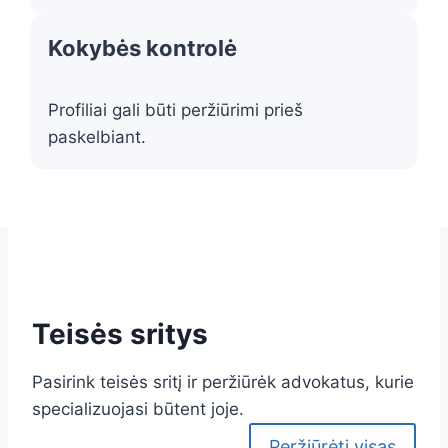
Kokybės kontrolė
Profiliai gali būti peržiūrimi prieš
paskelbiant.
Teisės sritys
Pasirink teisės sritį ir peržiūrėk advokatus, kurie
specializuojasi būtent joje.
Peržiūrėti visas